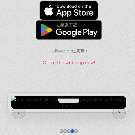
iOS和Android上可用！
Or try the web app now!