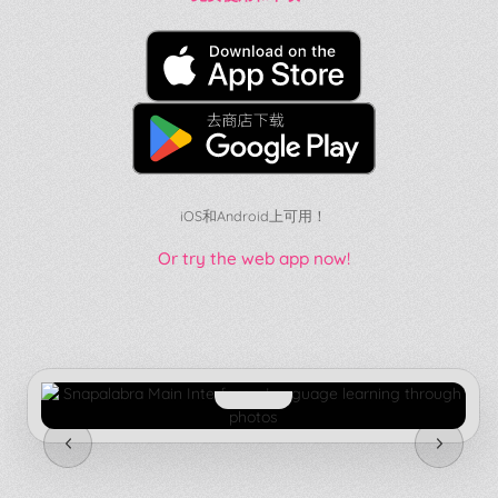
iOS和Android上可用！
Or try the web app now!