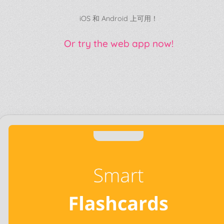
iOS 和 Android 上可用！
Or try the web app now!