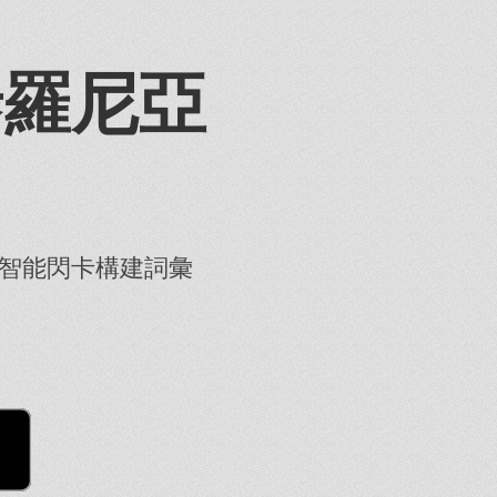
泰羅尼亞
智能閃卡構建詞彙
！