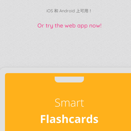
iOS 和 Android 上可用！
Or try the web app now!