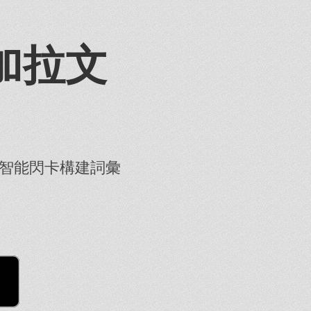
加拉文
智能閃卡構建詞彙