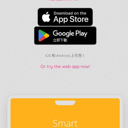
iOS 和 Android 上可用！
Or try the web app now!