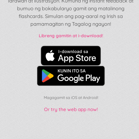
larawan at ilustrasyon. Kumuha ng instant feedback at
bumuo ng bokabularyo gamit ang matalinong
flashcards. Simulan ang pag-aaral ng Irish sa
pamamagitan ng Tagalog ngayon!
Libreng gamitin at i-download!
Magagamit sa iOS at Android!
Or try the web app now!