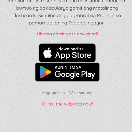
larawan at ilustrasyon. Kumuha ng instant feedback at
bumuo ng bokabularyo gamit ang matalinong
flashcards. Simulan ang pag-aaral ng Pranses sa
pamamagitan ng Tagalog ngayon!
Libreng gamitin at i-download!
Magagamit sa iOS at Android!
Or try the web app now!