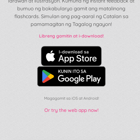
larawan at ilustrasyon. Kumuha ng instant feedback at
bumuo ng bokabularyo gamit ang matalinong
flashcards. Simulan ang pag-aaral ng Catalan sa
pamamagitan ng Tagalog ngayon!
Libreng gamitin at i-download!
Magagamit sa iOS at Android!
Or try the web app now!