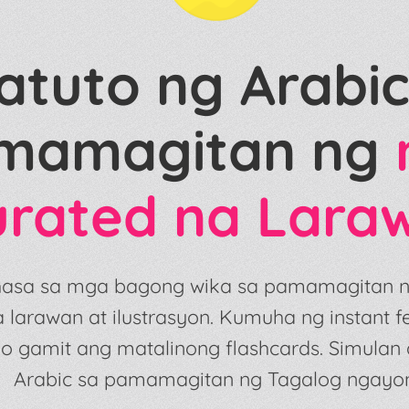
atuto ng Arabic
mamagitan ng
urated na Lara
asa sa mga bagong wika sa pamamagitan n
 larawan at ilustrasyon. Kumuha ng instant
o gamit ang matalinong flashcards. Simulan
Arabic sa pamamagitan ng Tagalog ngayo