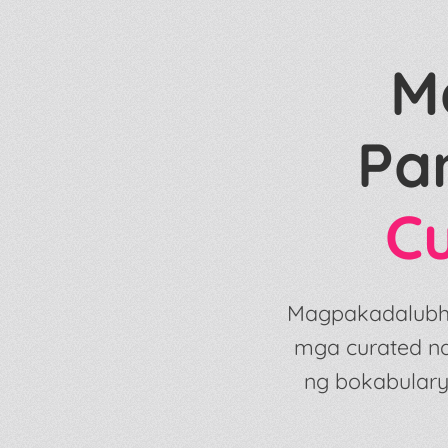
M
Pa
C
Magpakadalubh
mga curated na
ng bokabulary