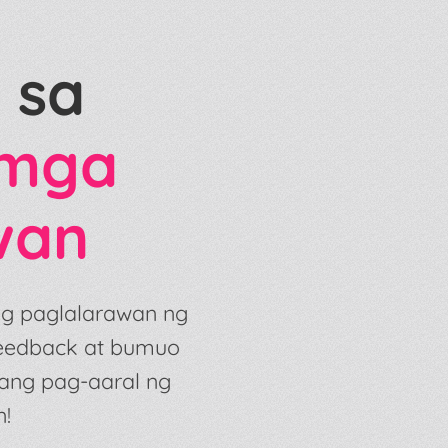
 sa
mga
wan
g paglalarawan ng
 feedback at bumuo
 ang pag-aaral ng
n!