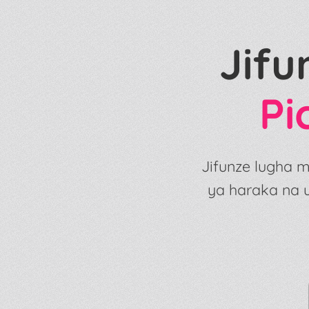
Jifu
Pi
Jifunze lugha 
ya haraka na u