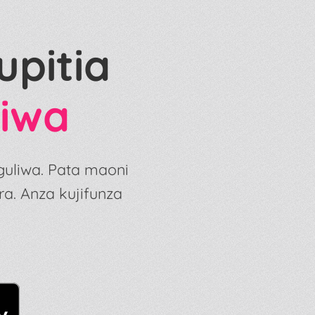
upitia
liwa
guliwa. Pata maoni
a. Anza kujifunza