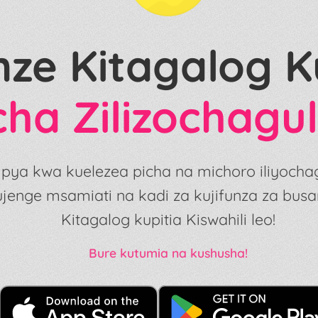
nze Kitagalog K
cha Zilizochagu
mpya kwa kuelezea picha na michoro iliyocha
jenge msamiati na kadi za kujifunza za busar
Kitagalog kupitia Kiswahili leo!
Bure kutumia na kushusha!