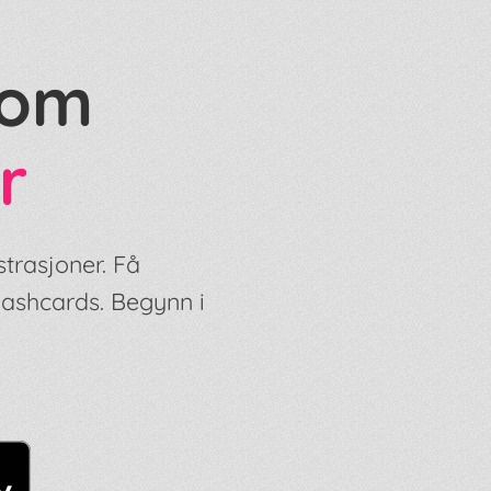
nom
r
strasjoner. Få
lashcards. Begynn i