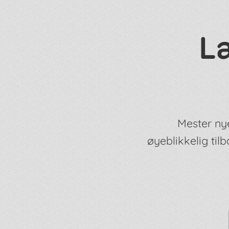
L
Mester nye
øyeblikkelig ti