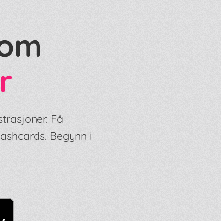
nom
r
strasjoner. Få
lashcards. Begynn i