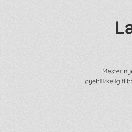
L
Mester nye
øyeblikkelig ti