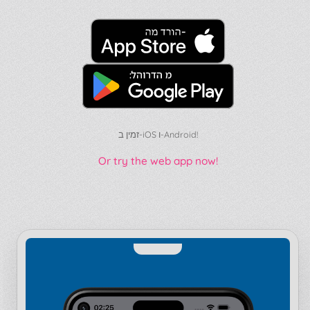
זמין ב-iOS ו-Android!
Or try the web app now!