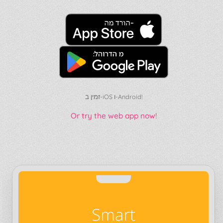
זמין ב-iOS ו-Android!
Or try the web app now!