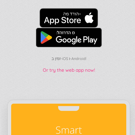
זמין ב-iOS ו-Android!
Or try the web app now!