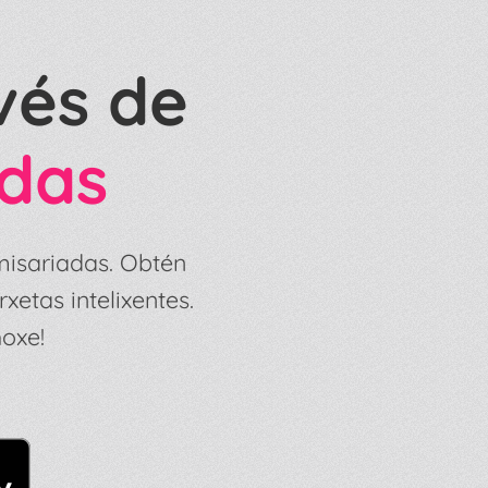
vés de
adas
misariadas. Obtén
xetas intelixentes.
oxe!