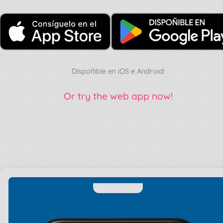
Dispoñible en iOS e Android!
Or try the web app now!