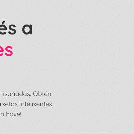
és a
es
misariadas. Obtén
xetas intelixentes.
o hoxe!