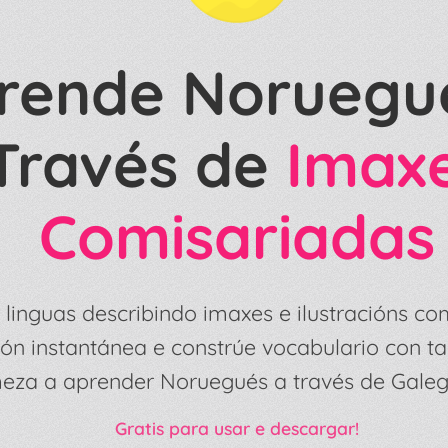
rende Noruegu
Través de
Imax
Comisariadas
linguas describindo imaxes e ilustracións co
ón instantánea e constrúe vocabulario con tar
za a aprender Noruegués a través de Galeg
Gratis para usar e descargar!