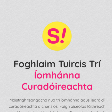
Foghlaim Tuircis Trí
Íomhánna
Curadóireachta
Máistrigh teangacha nua trí íomhánna agus léaráidí
curadóireachta a chur síos. Faigh aiseolas láithreach