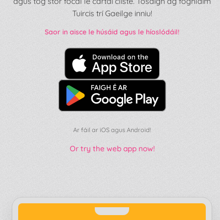
agus tóg stór focal le cártaí cliste. Tosaigh ag foghlaim
Tuircis trí Gaeilge inniu!
Saor in aisce le húsáid agus le híoslódáil!
Ar fáil ar iOS agus Android!
Or try the web app now!