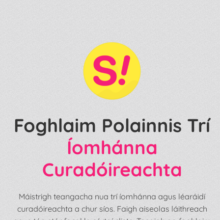
Foghlaim Polainnis Trí
Íomhánna
Curadóireachta
Máistrigh teangacha nua trí íomhánna agus léaráidí
curadóireachta a chur síos. Faigh aiseolas láithreach