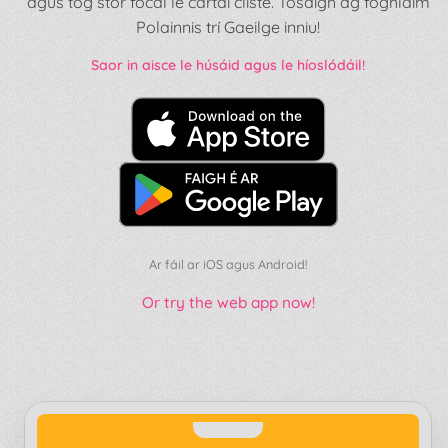
agus tóg stór focal le cártaí cliste. Tosaigh ag foghlaim
Polainnis trí Gaeilge inniu!
Saor in aisce le húsáid agus le híoslódáil!
Ar fáil ar iOS agus Android!
Or try the web app now!