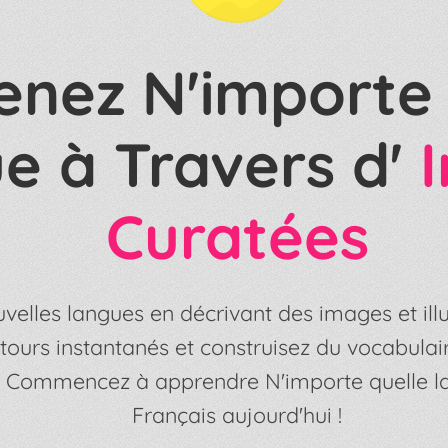
enez N'importe 
e à Travers d'
I
Curatées
velles langues en décrivant des images et illu
tours instantanés et construisez du vocabulai
es. Commencez à apprendre N'importe quelle l
Français aujourd'hui !