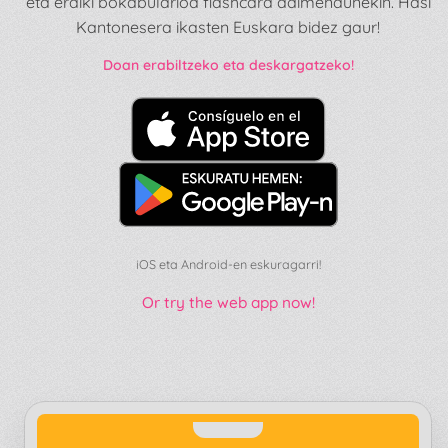
eta eraiki bokabularioa flashcard adimendunekin. Hasi
Kantonesera ikasten Euskara bidez gaur!
Doan erabiltzeko eta deskargatzeko!
iOS eta Android-en eskuragarri!
Or try the web app now!