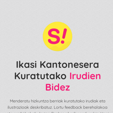
Ikasi Kantonesera
Kuratutako
Irudien
Bidez
Menderatu hizkuntza berriak kuratutako irudiak eta
ilustrazioak deskribatuz. Lortu feedback berehalakoa