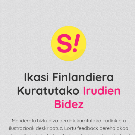
Ikasi Finlandiera
Kuratutako
Irudien
Bidez
Menderatu hizkuntza berriak kuratutako irudiak eta
ilustrazioak deskribatuz. Lortu feedback berehalakoa