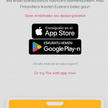
eta eraiki bokabularioa flashcard adimendunekin. Hasi
Finlandiera ikasten Euskara bidez gaur!
Doan erabiltzeko eta deskargatzeko!
iOS eta Android-en eskuragarri!
Or try the web app now!