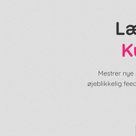
Læ
K
Mestrer nye 
øjeblikkelig fe