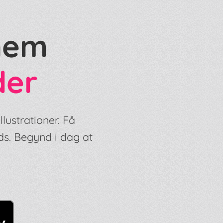
nem
der
lustrationer. Få
ds. Begynd i dag at