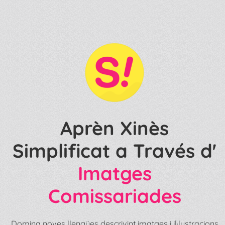
Aprèn Xinès
Simplificat a Través d'
Imatges
Comissariades
Domina noves llengües descrivint imatges i il·lustracions