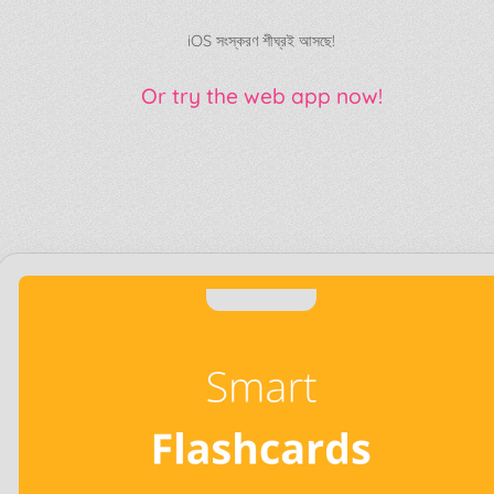
iOS সংস্করণ শীঘ্রই আসছে!
Or try the web app now!