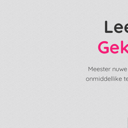
Le
Gek
Meester nuwe t
onmiddellike t